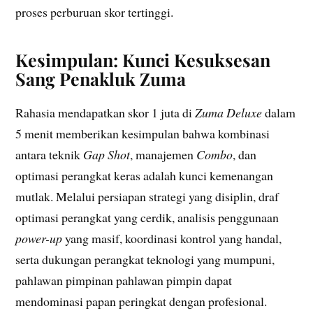
proses perburuan skor tertinggi.
Kesimpulan: Kunci Kesuksesan
Sang Penakluk Zuma
Rahasia mendapatkan skor 1 juta di
Zuma Deluxe
dalam
5 menit memberikan kesimpulan bahwa kombinasi
antara teknik
Gap Shot
, manajemen
Combo
, dan
optimasi perangkat keras adalah kunci kemenangan
mutlak. Melalui persiapan strategi yang disiplin, draf
optimasi perangkat yang cerdik, analisis penggunaan
power-up
yang masif, koordinasi kontrol yang handal,
serta dukungan perangkat teknologi yang mumpuni,
pahlawan pimpinan pahlawan pimpin dapat
mendominasi papan peringkat dengan profesional.