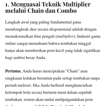
1. Menguasai Teknik Multiplier
melalui Chain dan Combo
Langkah awal yang paling fundamental guna
mendongkrak skor secara eksponensial adalah dengan
memaksimalkan fitur pengali (
multiplier
). Industri game
online sangat memahami bahwa tembakan tunggal
hanya akan memberikan poin kecil yang tidak signifikan
bagi ambisi besar Anda.
Pertama
, Anda harus menciptakan “Chain” atau
rangkaian ledakan beruntun pada setiap tembakan tanpa
pernah meleset. Jika Anda berhasil menghancurkan
kelompok bola secara berturut-turut dalam sepuluh
tembakan, sistem akan mulai melipatgandakan poin