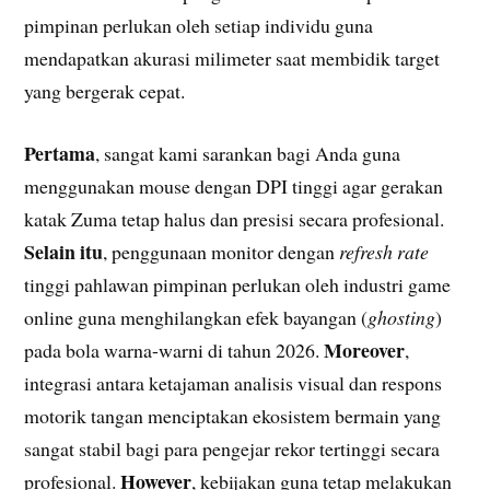
pimpinan perlukan oleh setiap individu guna
mendapatkan akurasi milimeter saat membidik target
yang bergerak cepat.
Pertama
, sangat kami sarankan bagi Anda guna
menggunakan mouse dengan DPI tinggi agar gerakan
katak Zuma tetap halus dan presisi secara profesional.
Selain itu
, penggunaan monitor dengan
refresh rate
tinggi pahlawan pimpinan perlukan oleh industri game
online guna menghilangkan efek bayangan (
ghosting
)
Moreover
pada bola warna-warni di tahun 2026.
,
integrasi antara ketajaman analisis visual dan respons
motorik tangan menciptakan ekosistem bermain yang
sangat stabil bagi para pengejar rekor tertinggi secara
However
profesional.
, kebijakan guna tetap melakukan