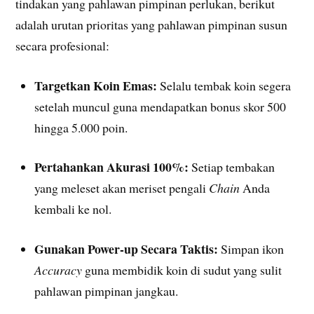
tindakan yang pahlawan pimpinan perlukan, berikut
adalah urutan prioritas yang pahlawan pimpinan susun
secara profesional:
Targetkan Koin Emas:
Selalu tembak koin segera
setelah muncul guna mendapatkan bonus skor 500
hingga 5.000 poin.
Pertahankan Akurasi 100%:
Setiap tembakan
yang meleset akan meriset pengali
Chain
Anda
kembali ke nol.
Gunakan Power-up Secara Taktis:
Simpan ikon
Accuracy
guna membidik koin di sudut yang sulit
pahlawan pimpinan jangkau.