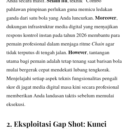
Selain itu
Anda secara masif.
, teknik “Combo”
pahlawan pimpinan perlukan guna memicu ledakan
Moreover
ganda dari satu bola yang Anda luncurkan.
,
dukungan infrastruktur media digital yang menyajikan
respons kontrol instan pada tahun 2026 membantu para
pemain profesional dalam menjaga ritme
Chain
agar
However
tidak terputus di tengah jalan.
, tantangan
utama bagi pemain adalah tetap tenang saat barisan bola
mulai bergerak cepat mendekati lubang tengkorak.
Menjelajahi setiap aspek teknis fungsionalitas pengali
skor di jagat media digital masa kini secara profesional
memberikan Anda landasan taktis sebelum memulai
eksekusi.
2. Eksploitasi Gap Shot: Kunci