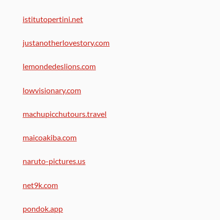
istitutopertini.net
justanotherlovestory.com
lemondedeslions.com
lowvisionary.com
machupicchutours.travel
maicoakiba.com
naruto-pictures.us
net9k.com
pondok.app