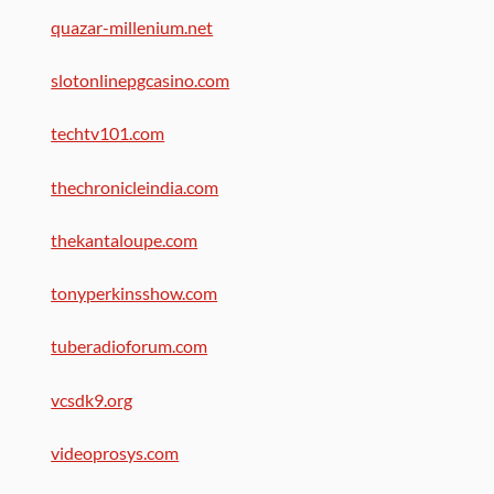
quazar-millenium.net
slotonlinepgcasino.com
techtv101.com
thechronicleindia.com
thekantaloupe.com
tonyperkinsshow.com
tuberadioforum.com
vcsdk9.org
videoprosys.com