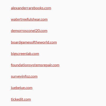
alexanderrarebooks.com
watertreefulshear.com
demorrosconel20.com
boardgamesoftheworld.com
bigscreenlab.com
foundationsystemsrepair.com
surveyinfoz.com
juebejue.com
tickedit.com