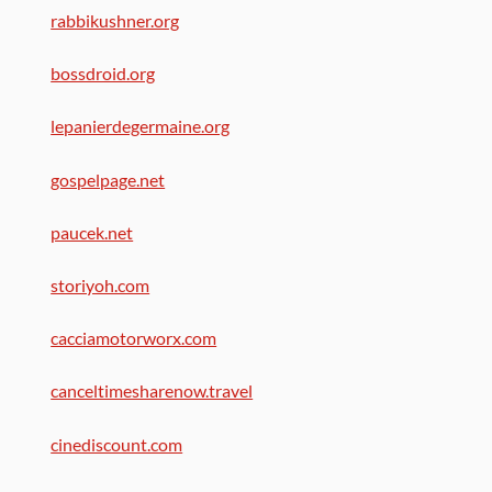
rabbikushner.org
bossdroid.org
lepanierdegermaine.org
gospelpage.net
paucek.net
storiyoh.com
cacciamotorworx.com
canceltimesharenow.travel
cinediscount.com