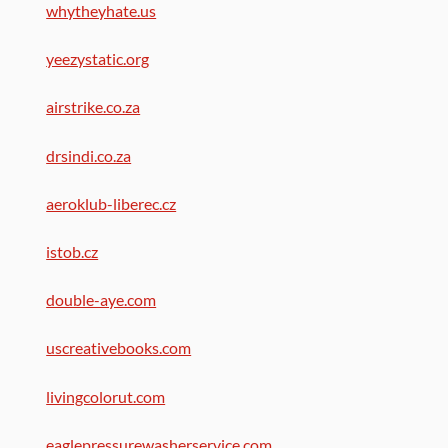
whytheyhate.us
yeezystatic.org
airstrike.co.za
drsindi.co.za
aeroklub-liberec.cz
istob.cz
double-aye.com
uscreativebooks.com
livingcolorut.com
eaglepressurewasherservice.com