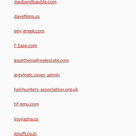
daubandbauble.com
davefilms.us
egy-greek.com
f-1asp.com
gazettemailrealestate.com
greylogic.uswp-admin
heirhunters-association.org.uk
hf-emu.com
inuyasha.us
iqsoft.co.in