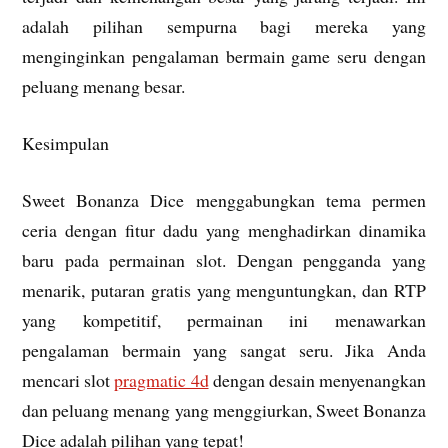
adalah pilihan sempurna bagi mereka yang
menginginkan pengalaman bermain game seru dengan
peluang menang besar.
Kesimpulan
Sweet Bonanza Dice menggabungkan tema permen
ceria dengan fitur dadu yang menghadirkan dinamika
baru pada permainan slot. Dengan pengganda yang
menarik, putaran gratis yang menguntungkan, dan RTP
yang kompetitif, permainan ini menawarkan
pengalaman bermain yang sangat seru. Jika Anda
mencari slot
pragmatic 4d
dengan desain menyenangkan
dan peluang menang yang menggiurkan, Sweet Bonanza
Dice adalah pilihan yang tepat!