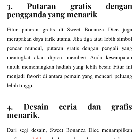
3. Putaran gratis dengan
pengganda yang menarik
Fitur putaran gratis di Sweet Bonanza Dice juga
merupakan daya tarik utama. Jika tiga atau lebih simbol
pencar muncul, putaran gratis dengan pengali yang
meningkat akan dipicu, memberi Anda kesempatan
untuk memenangkan hadiah yang lebih besar. Fitur ini
menjadi favorit di antara pemain yang mencari peluang
lebih tinggi.
4. Desain ceria dan grafis
menarik.
Dari segi desain, Sweet Bonanza Dice menampilkan