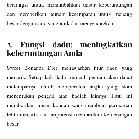
berfungsi untuk menambahkan unsur keberuntungan
dan memberikan pemain kesempatan untuk menang
besar dengan cara yang unik dan menyenangkan.
2. Fungsi dadu: meningkatkan
keberuntungan Anda
Sweet Bonanza Dice menawarkan fitur dadu yang
menarik. Setiap kali dadu muncul, pemain akan dapat
melemparnya untuk memperoleh angka yang akan
menentukan pengali atau hadiah lainnya. Fitur ini
memberikan unsur kejutan yang membuat permainan
lebih menarik dan berpotensi memberikan kemenangan
besar.